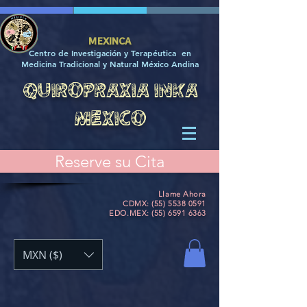
MEXINCA
Centro de Investigación y Terapéutica en
Medicina Tradicional y Natural México Andina
QUIROPRAXIA INKA
MEXICO
Reserve su Cita
Llame Ahora
CDMX: (55) 5538 0591
EDO.MEX:
(55) 6591 6363
MXN ($)