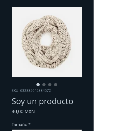
SKU: 632835642834572
Soy un producto
Prezzo
40,00 MXN
Tamaño
*