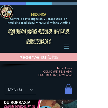
MEXINCA
Centro de Investigación y Terapéutica en
Medicina Tradicional y Natural México Andina
QUIROPRAXIA INKA
MEXICO
Reserve su Cita
Llame Ahora
CDMX: (55) 5538 0591
EDO.MEX:
(55) 6591 6363
MXN ($)