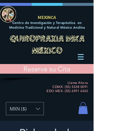
MEXINCA
Centro de Investigación y Terapéutica en
Medicina Tradicional y Natural México Andina
QUIROPRAXIA INKA
MEXICO
Reserve su Cita
Llame Ahora
CDMX: (55) 5538 0591
EDO.MEX:
(55) 6591 6363
MXN ($)