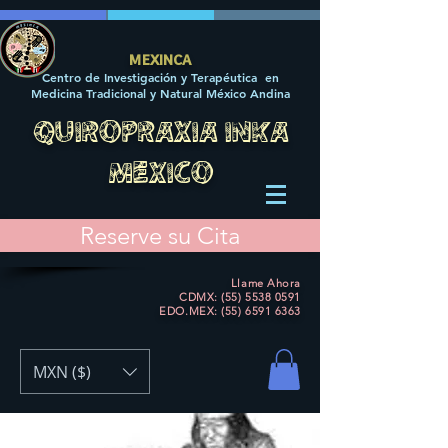
MEXINCA
Centro de Investigación y Terapéutica en
Medicina Tradicional y Natural México Andina
QUIROPRAXIA INKA
MEXICO
Reserve su Cita
Llame Ahora
CDMX: (55) 5538 0591
EDO.MEX:
(55) 6591 6363
MXN ($)