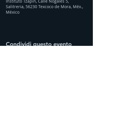
Instituto Tzapin, Calle Nogales 5,
Salitreria, 56230 Texcoco de Mora, Méx.,
México
Condividi questo evento